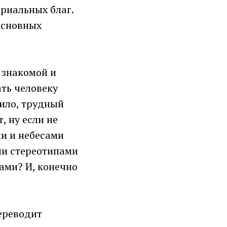
риальных благ.
 основных
и знакомой и
ать человеку
ило, трудный
, ну если не
ми и небесами
ми стереотипами
ами? И, конечно
ереводит