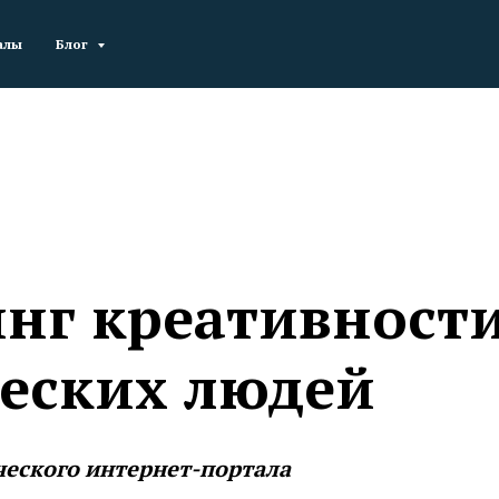
алы
Блог
нг креативности
еских людей
ческого интернет-портала