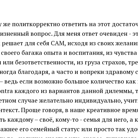
у же политкорректно ответить на этот достато
зненный вопрос. Для меня ответ очевиден - э
решает для себя САМ, исходя из своих желани
 своего багажа опыта и воспитания, из чувства
 или безответственности, из груза страхов, тр
ногда благодаря, а часто и вопреки здравому с
– ведь если возможно большое количество как
ontra каждого из вариантов данной дилеммы, т
етном случае желательно индивидуально, учит
текст. Проще говоря, в наше креативное врем
сть каждому – своё, кому-то - семья для него, а 
важнее его семейный статус или просто так удо