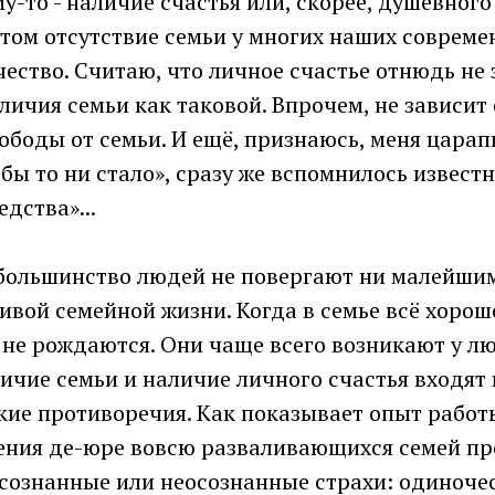
му-то - наличие счастья или, скорее, душевного
этом отсутствие семьи у многих наших совреме
ество. Cчитаю, что личное счастье отнюдь не 
ичия семьи как таковой. Впрочем, не зависит 
ободы от семьи. И ещё, признаюсь, меня царап
 бы то ни стало», сразу же вспомнилось известн
дства»...
 большинство людей не повергают ни малейши
ивой семейной жизни. Когда в семье всё хорош
 не рождаются. Они чаще всего возникают у л
личие семьи и наличие личного счастья входят
кие противоречия. Как показывает опыт работ
ения де-юре вовсю разваливающихся семей п
сознанные или неосознанные страхи: одиночес