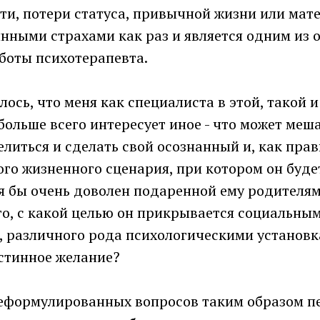
ти, потери статуса, привычной жизни или мате
инными страхами как раз и является одним из
боты психотерапевта.
ось, что меня как специалиста в этой, такой 
больше всего интересует иное - что может меш
иться и сделать свой осознанный и, как прав
го жизненного сценария, при котором он будет
тя бы очень доволен подаренной ему родителя
го, с какой целью он прикрывается социальны
, различного рода психологическими установк
истинное желание?
еформулированных вопросов таким образом п