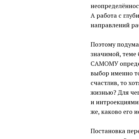
неопределённос
А работа с глуб
направлений ра
Поэтому подумал
значимой, теме 
САМОМУ определ
выбор именно то
счастлив, то хо
жизнью? Для че
и интроекциями
же, каково его 
Постановка пер