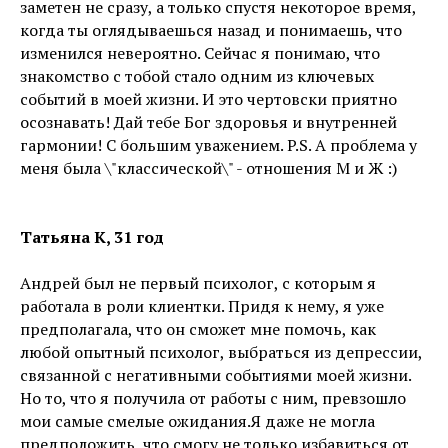
заметен не сразу, а только спустя некоторое время,
когда ты оглядываешься назад и понимаешь, что
изменился невероятно. Сейчас я понимаю, что
знакомство с тобой стало одним из ключевых
событий в моей жизни. И это чертовски приятно
осознавать! Дай тебе Бог здоровья и внутренней
гармонии! С большим уважением. P.S. А проблема у
меня была \"классической\" - отношения М и Ж :)
Татьяна К, 31 год
Андрей был не первый психолог, с которым я
работала в роли клиентки. Придя к нему, я уже
предполагала, что он сможет мне помочь, как
любой опытный психолог, выбраться из депрессии,
связанной с негативными событиями моей жизни.
Но то, что я получила от работы с ним, превзошло
мои самые смелые ожидания.Я даже не могла
предположить, что смогу не только избавиться от